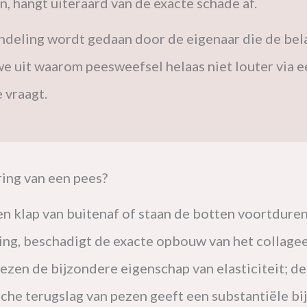
, hangt uiteraard van de exacte schade af.
ndeling wordt gedaan door de eigenaar die de bela
 uit waarom peesweefsel helaas niet louter via ee
e vraagt.
ring van een pees?
 een klap van buitenaf of staan de botten voortdure
kking, beschadigt de exacte opbouw van het collag
en de bijzondere eigenschap van elasticiteit; de 
sche terugslag van pezen geeft een substantiële b