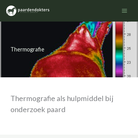
Ga
naar
de
inhoud
Thermografie
Thermografie als hulpmiddel bij
onderzoek paard