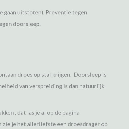
 gaan uitstoten). P
reventie tegen
 tegen doorsleep.
pontaan droes op stal krijgen.
Doorsleep is
elheid van verspreiding is dan natuurlijk
en , dat las je al op de pagina
 zie je het
allerliefste een droesdrager op