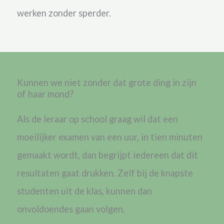
werken zonder sperder.
Kunnen we niet zonder dat grote ding in zijn
of haar mond?
Als de leraar op school graag wil dat een
moeilijker examen van een uur, in tien minuten
gemaakt wordt, dan begrijpt iedereen dat dit
resultaten gaat drukken. Zelf bij de knapste
studenten uit de klas, kunnen dan
onvoldoendes gaan volgen.