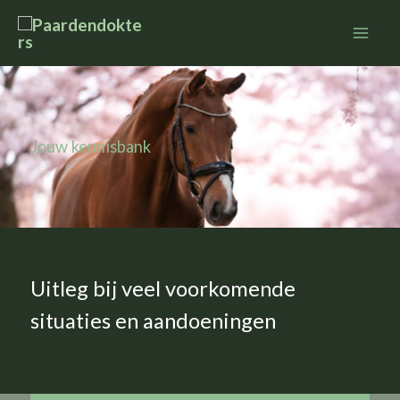
Ga
naar
de
inhoud
Jouw kennisbank
Uitleg bij veel voorkomende
situaties en aandoeningen