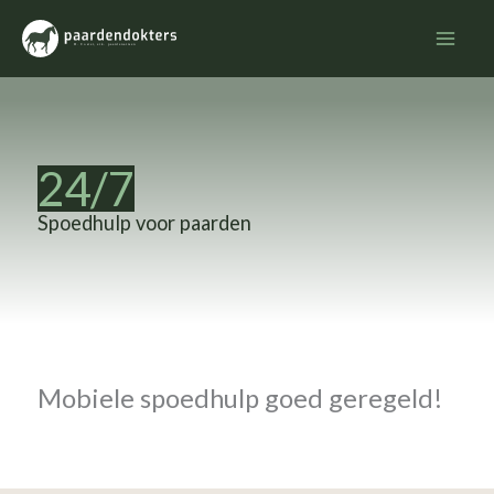
Ga
naar
de
inhoud
24/7
Spoedhulp voor paarden
Mobiele spoedhulp goed geregeld!