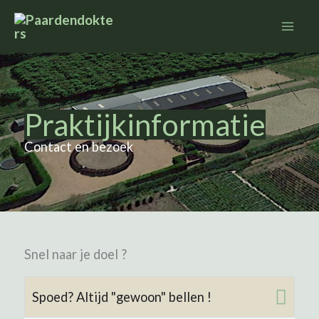
Ga
naar
de
inhoud
Praktijkinformatie
Contact en bezoek
Snel naar je doel ?
Spoed? Altijd "gewoon" bellen !