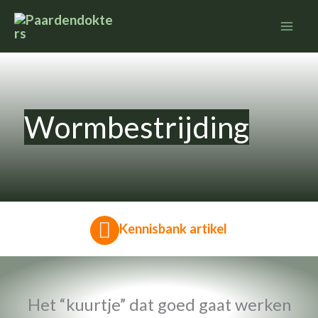
Ga
naar
de
inhoud
Wormbestrijding
Kennisbank artikel
Het “kuurtje” dat goed gaat werken