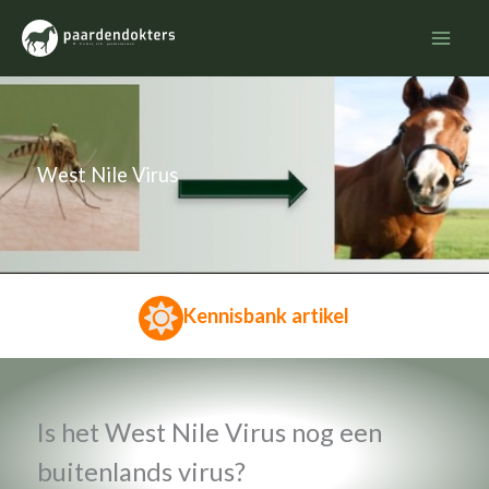
Ga
naar
de
inhoud
West Nile Virus
Kennisbank artikel
Is het West Nile Virus nog een
buitenlands virus?