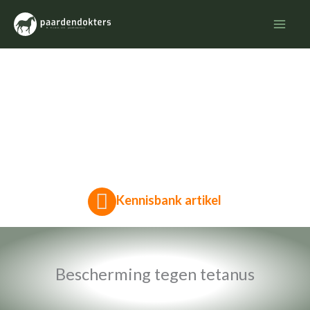
Ga
naar
de
inhoud
Vaccinatie tetanus
Kennisbank artikel
Bescherming tegen tetanus