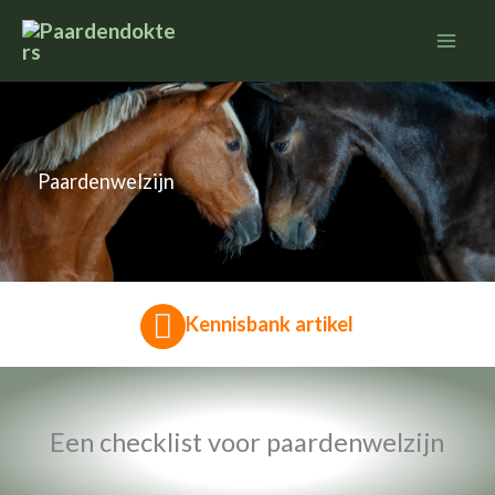
Ga
naar
de
inhoud
Paardenwelzijn
Kennisbank artikel
Een checklist voor paardenwelzijn