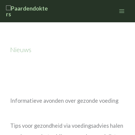
Ga
naar
de
inhoud
Nieuws
Informatie avond voeding
Informatieve avonden over gezonde voeding
Tips voor gezondheid via voedingsadvies halen