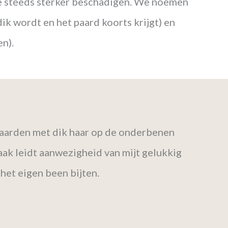
mfe steeds sterker beschadigen. We noemen
k wordt en het paard koorts krijgt) en
en).
 paarden met dik haar op de onderbenen
Vaak leidt aanwezigheid van mijt gelukkig
 het eigen been bijten.