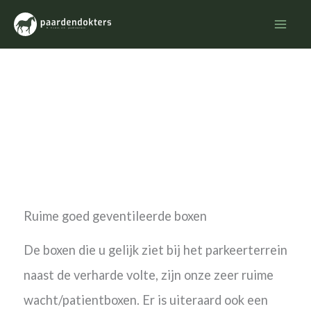
Ga
naar
de
inhoud
Gebruik van boxen
Ruime goed geventileerde boxen
De boxen die u gelijk ziet bij het parkeerterrein
naast de verharde volte, zijn onze zeer ruime
wacht/patientboxen. Er is uiteraard ook een