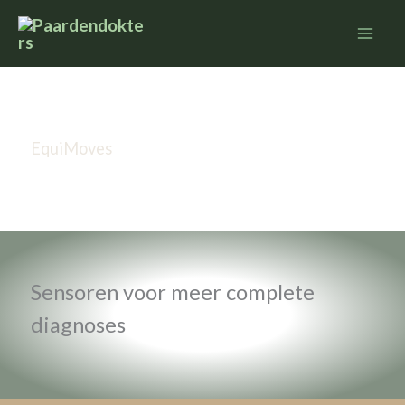
Ga
naar
de
inhoud
EquiMoves
Sensoren voor meer complete
diagnoses