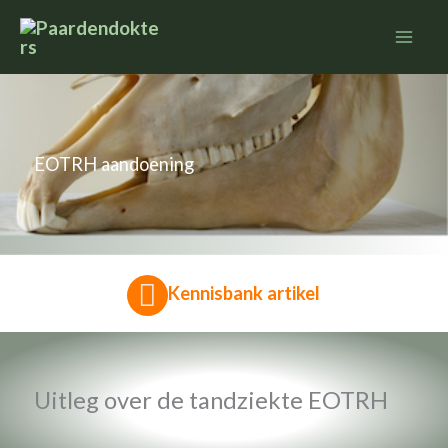
Ga
naar
de
inhoud
EOTRH aandoening
Kennisbank artikel
Uitleg over de tandziekte EOTRH